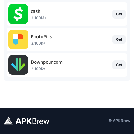
cash
Get
100M+
PhotoPills
Get
100K+
Downpour.com
Get
100K+
© APKBrew