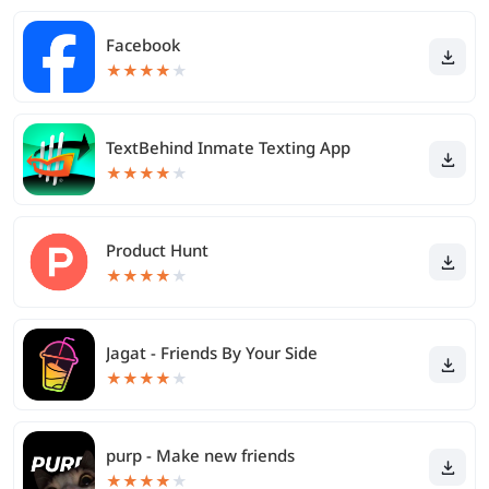
Facebook
★
★
★
★
★
TextBehind Inmate Texting App
★
★
★
★
★
Product Hunt
★
★
★
★
★
Jagat - Friends By Your Side
★
★
★
★
★
purp - Make new friends
★
★
★
★
★