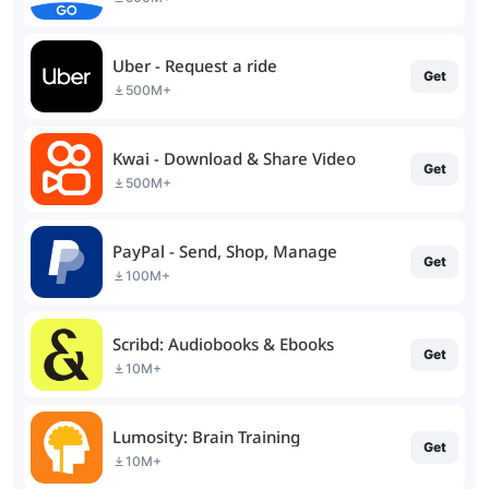
Uber - Request a ride
Get
500M+
Kwai - Download & Share Video
Get
500M+
PayPal - Send, Shop, Manage
Get
100M+
Scribd: Audiobooks & Ebooks
Get
10M+
Lumosity: Brain Training
Get
10M+