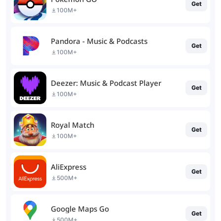
Get
100M+
Pandora - Music & Podcasts
Get
100M+
Deezer: Music & Podcast Player
Get
100M+
Royal Match
Get
100M+
AliExpress
Get
500M+
Google Maps Go
Get
500M+