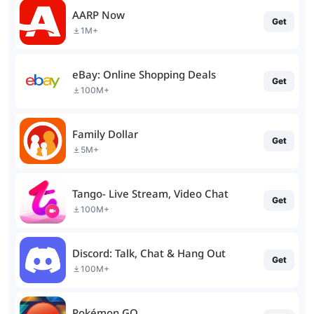
AARP Now
Get
1M+
eBay: Online Shopping Deals
Get
100M+
Family Dollar
Get
5M+
Tango- Live Stream, Video Chat
Get
100M+
Discord: Talk, Chat & Hang Out
Get
100M+
Pokémon GO