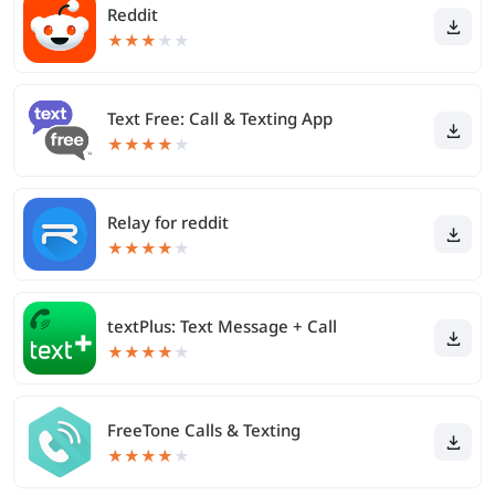
Reddit
★
★
★
★
★
Text Free: Call & Texting App
★
★
★
★
★
Relay for reddit
★
★
★
★
★
textPlus: Text Message + Call
★
★
★
★
★
FreeTone Calls & Texting
★
★
★
★
★