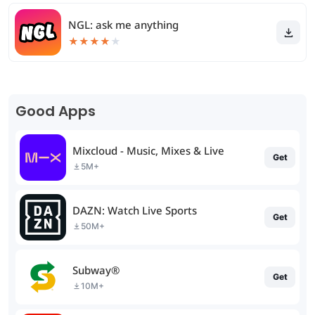
NGL: ask me anything
★
★
★
★
★
Good Apps
Mixcloud - Music, Mixes & Live
Get
5M+
DAZN: Watch Live Sports
Get
50M+
Subway®
Get
10M+