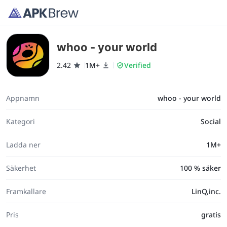
whoo - your world
2.42
1M+
Verified
Appnamn
whoo - your world
Kategori
Social
Ladda ner
1M+
Säkerhet
100 % säker
Framkallare
LinQ,inc.
Pris
gratis