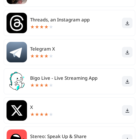
Threads, an Instagram app
★
★
★
★
★
Telegram X
★
★
★
★
★
Bigo Live - Live Streaming App
★
★
★
★
★
X
★
★
★
★
★
Stereo: Speak Up & Share