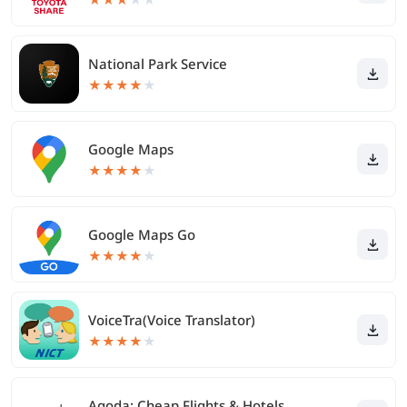
National Park Service
★
★
★
★
★
Google Maps
★
★
★
★
★
Google Maps Go
★
★
★
★
★
VoiceTra(Voice Translator)
★
★
★
★
★
Agoda: Cheap Flights & Hotels