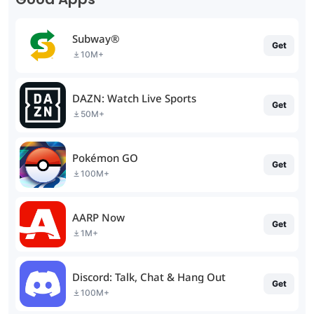
Subway®
Get
10M+
DAZN: Watch Live Sports
Get
50M+
Pokémon GO
Get
100M+
AARP Now
Get
1M+
Discord: Talk, Chat & Hang Out
Get
100M+