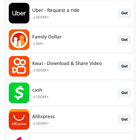
Uber - Request a ride
Get
500M+
Family Dollar
Get
5M+
Kwai - Download & Share Video
Get
500M+
cash
Get
100M+
AliExpress
Get
500M+