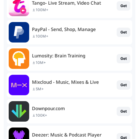
Tango- Live Stream, Video Chat
Get
100M+
PayPal - Send, Shop, Manage
Get
100M+
Lumosity: Brain Training
Get
10M+
Mixcloud - Music, Mixes & Live
Get
5M+
Downpour.com
Get
100K+
Deezer: Music & Podcast Player
Get