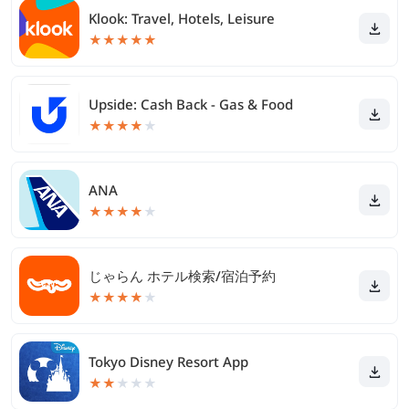
Klook: Travel, Hotels, Leisure
★
★
★
★
★
Upside: Cash Back - Gas & Food
★
★
★
★
★
ANA
★
★
★
★
★
じゃらん ホテル検索/宿泊予約
★
★
★
★
★
Tokyo Disney Resort App
★
★
★
★
★