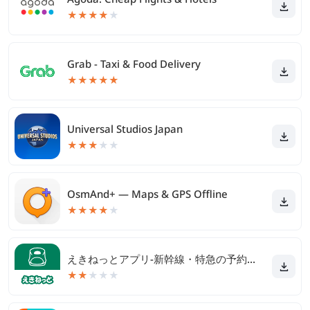
★
★
★
★
★
Grab - Taxi & Food Delivery
★
★
★
★
★
Universal Studios Japan
★
★
★
★
★
OsmAnd+ — Maps & GPS Offline
★
★
★
★
★
えきねっとアプリ-新幹線・特急の予約｜JR新幹線予約
★
★
★
★
★