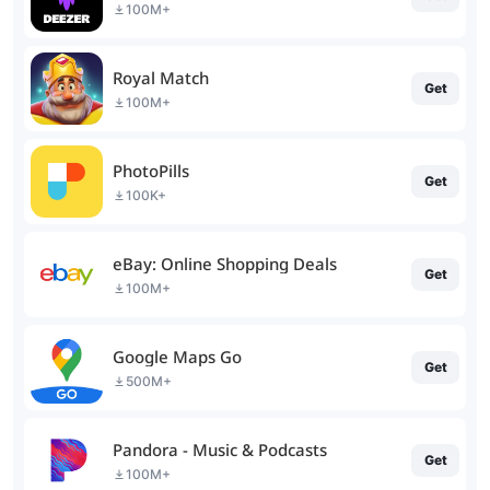
100M+
Royal Match
Get
100M+
PhotoPills
Get
100K+
eBay: Online Shopping Deals
Get
100M+
Google Maps Go
Get
500M+
Pandora - Music & Podcasts
Get
100M+