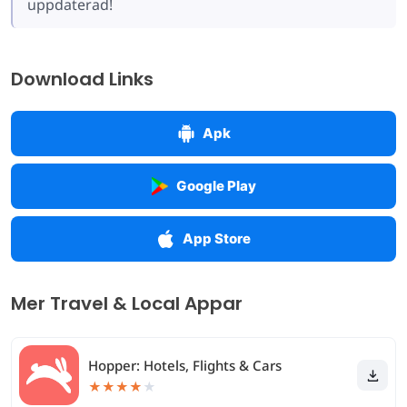
uppdaterad!
Download Links
Apk
Google Play
App Store
Mer Travel & Local Appar
Hopper: Hotels, Flights & Cars
★
★
★
★
★