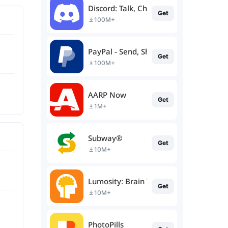
Discord: Talk, Chat & Hang Out
Get
100M+
PayPal - Send, Shop, Manage
Get
100M+
AARP Now
Get
1M+
Subway®
Get
10M+
Lumosity: Brain Training
Get
10M+
PhotoPills