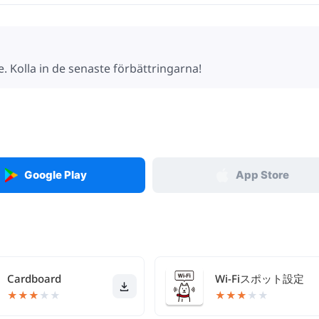
e. Kolla in de senaste förbättringarna!
Google Play
App Store
Cardboard
Wi-Fiスポット設定
★
★
★
★
★
★
★
★
★
★