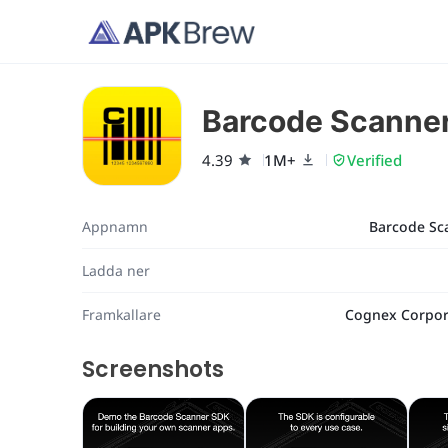
Barcode Scanne
4.39
1M+
Verified
Appnamn
Barcode Sc
Ladda ner
Framkallare
Cognex Corpor
Screenshots