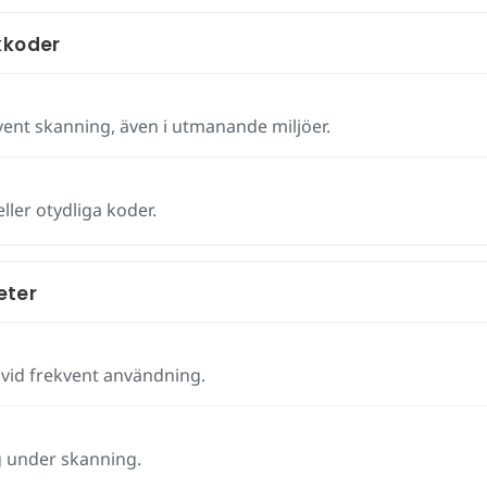
kkoder
nt skanning, även i utmanande miljöer.
eller otydliga koder.
eter
vid frekvent användning.
g under skanning.