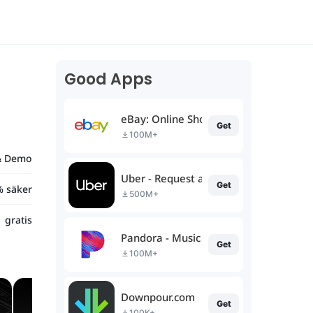
Good Apps
eBay: Online Shopping Deals
Get
100M+
 & Demo
Uber - Request a ride
Get
% säker
500M+
gratis
Pandora - Music & Podcasts
Get
100M+
Downpour.com
Get
100K+