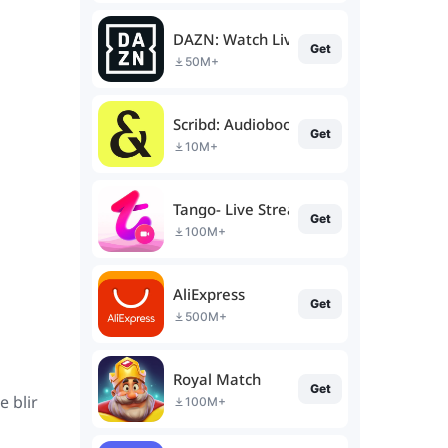
DAZN: Watch Live Sports
Get
50M+
Scribd: Audiobooks & Ebooks
Get
10M+
Tango- Live Stream, Video Chat
Get
100M+
AliExpress
Get
500M+
Royal Match
Get
e blir
100M+