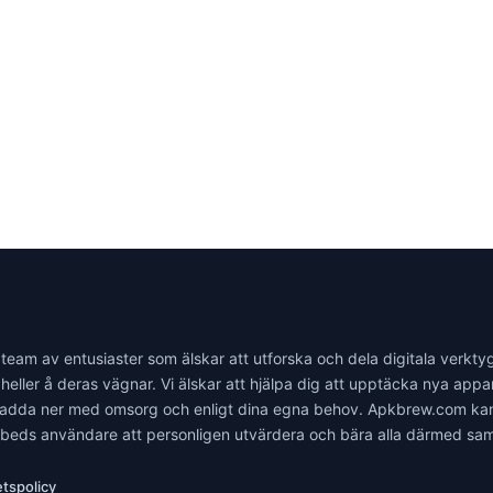
m av entusiaster som älskar att utforska och dela digitala verktyg. Det
heller å deras vägnar. Vi älskar att hjälpa dig att upptäcka nya app
n ladda ner med omsorg och enligt dina egna behov. Apkbrew.com kan i
mbeds användare att personligen utvärdera och bära alla därmed s
etspolicy