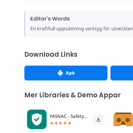
Editor's Words
En kraftfull uppsättning verktyg för utvecklar
Download Links
Apk
Mer Libraries & Demo Appar
YASNAC - SafetyNet Checker
★
★
★
★
★