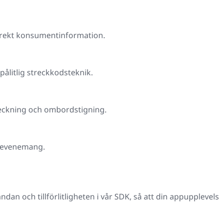
rrekt konsumentinformation.
ålitlig streckkodsteknik.
checkning och ombordstigning.
ksevenemang.
dan och tillförlitligheten i vår SDK, så att din appupplevels