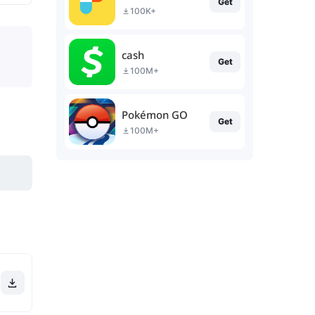
Get
100K+
cash
Get
100M+
Pokémon GO
Get
100M+