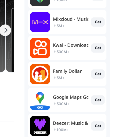
Mixcloud - Music, Mixes & Live
Get
5M+
Kwai - Download & Share Video
Get
500M+
Family Dollar
Get
5M+
Google Maps Go
Get
500M+
Deezer: Music & Podcast Player
Get
100M+