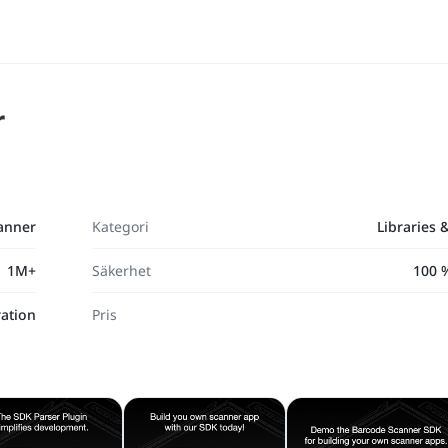
r
anner
Kategori
Libraries
1M+
Säkerhet
100 
ation
Pris