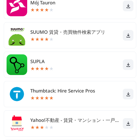
Mój Tauron
★
★
★
★
★
SUUMO 賃貸・売買物件検索アプリ
★
★
★
★
★
SUPLA
★
★
★
★
★
Thumbtack: Hire Service Pros
★
★
★
★
★
Yahoo!不動産 - 賃貸・マンション・一戸建て・物件検索
★
★
★
★
★