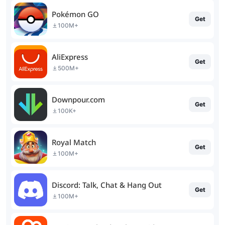
Pokémon GO
Get
100M+
AliExpress
Get
500M+
Downpour.com
Get
100K+
Royal Match
Get
100M+
Discord: Talk, Chat & Hang Out
Get
100M+