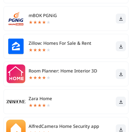
mBOK PGNiG
★
★
★
★
★
Zillow: Homes For Sale & Rent
★
★
★
★
★
Room Planner: Home Interior 3D
★
★
★
★
★
Zara Home
★
★
★
★
★
AlfredCamera Home Security app