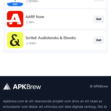
500M+
AARP Now
Get
1M+
Scribd: Audiobooks & Ebooks
Get
10M+
© APKBrew
Apkbrew.com är ett oberoende projekt som drivs av ett team av
entusiaster som älskar att utforska och dela digitala verktyg. Det är