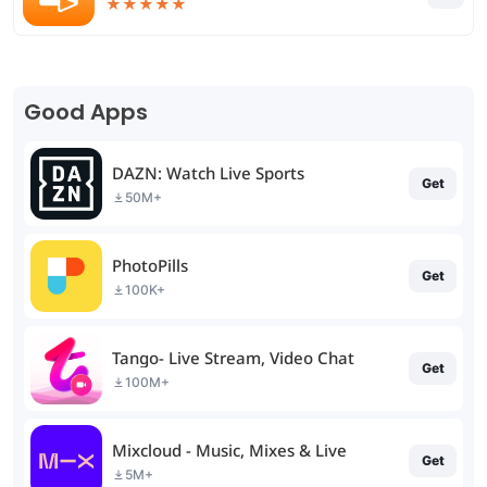
★
★
★
★
★
Good Apps
DAZN: Watch Live Sports
Get
50M+
PhotoPills
Get
100K+
Tango- Live Stream, Video Chat
Get
100M+
Mixcloud - Music, Mixes & Live
Get
5M+