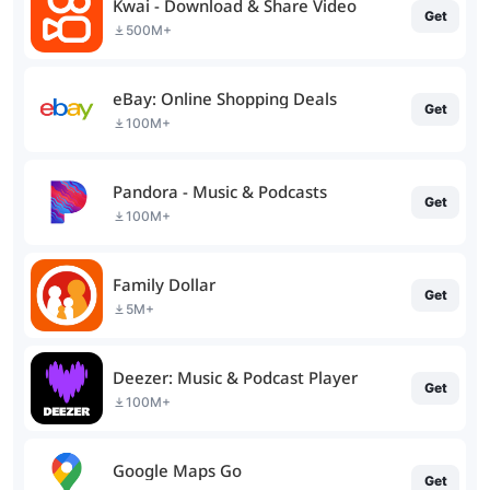
Kwai - Download & Share Video
Get
500M+
eBay: Online Shopping Deals
Get
100M+
Pandora - Music & Podcasts
Get
100M+
Family Dollar
Get
5M+
Deezer: Music & Podcast Player
Get
100M+
Google Maps Go
Get