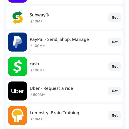
Subway®
Get
10M+
PayPal - Send, Shop, Manage
Get
100M+
cash
Get
100M+
Uber - Request a ride
Get
500M+
Lumosity: Brain Training
Get
10M+