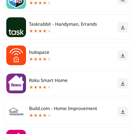
★
★
★
★
★
Taskrabbit - Handyman, Errands
★
★
★
★
★
hubspace
★
★
★
★
★
Roku Smart Home
★
★
★
★
★
Build.com - Home Improvement
★
★
★
★
★