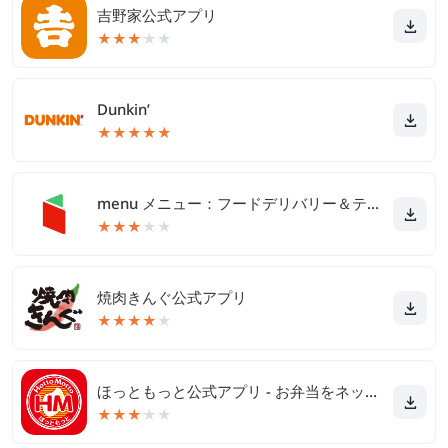
吉野家公式アプリ
★
★
★
★
★
Dunkin’
★
★
★
★
★
menu メニュー：フードデリバリー＆テイクアウト
★
★
★
★
★
焼肉きんぐ公式アプリ
★
★
★
★
★
ほっともっと公式アプリ - お弁当をネット注文
★
★
★
★
★