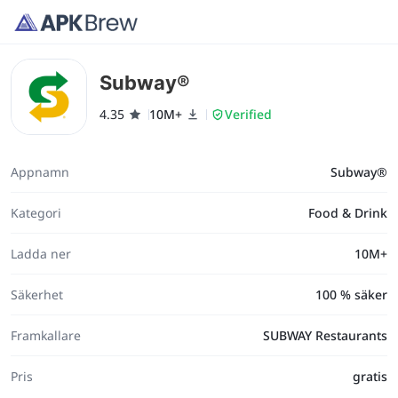
Subway®
4.35
10M+
Verified
Appnamn
Subway®
Kategori
Food & Drink
Ladda ner
10M+
Säkerhet
100 % säker
Framkallare
SUBWAY Restaurants
Pris
gratis