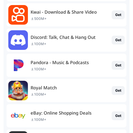
Kwai - Download & Share Video
Get
500M+
Discord: Talk, Chat & Hang Out
Get
100M+
Pandora - Music & Podcasts
Get
100M+
Royal Match
Get
100M+
eBay: Online Shopping Deals
Get
100M+