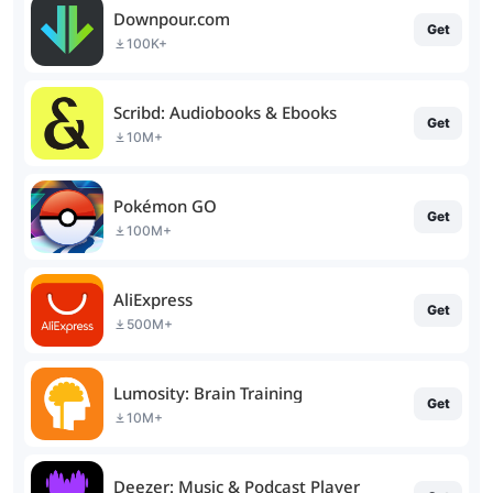
Downpour.com
Get
100K+
Scribd: Audiobooks & Ebooks
Get
10M+
Pokémon GO
Get
100M+
AliExpress
Get
500M+
Lumosity: Brain Training
Get
10M+
Deezer: Music & Podcast Player