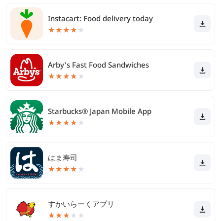
Instacart: Food delivery today
★
★
★
★
★
Arby's Fast Food Sandwiches
★
★
★
★
★
Starbucks® Japan Mobile App
★
★
★
★
★
はま寿司
★
★
★
★
★
すかいらーくアプリ
★
★
★
★
★