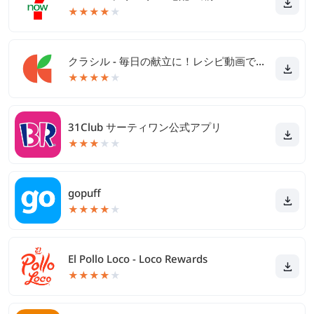
★
★
★
★
★
クラシル - 毎日の献立に！レシピ動画で料理がおいしく作れる
★
★
★
★
★
31Club サーティワン公式アプリ
★
★
★
★
★
gopuff
★
★
★
★
★
El Pollo Loco - Loco Rewards
★
★
★
★
★