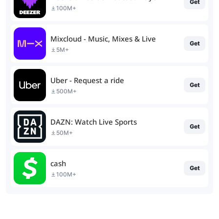
Get
100M+
Mixcloud - Music, Mixes & Live
Get
5M+
Uber - Request a ride
Get
500M+
DAZN: Watch Live Sports
Get
50M+
cash
Get
100M+