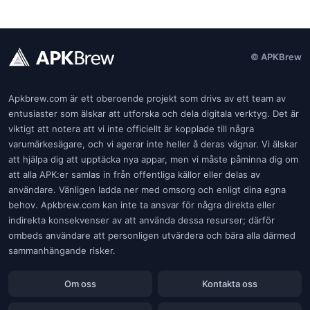
© APKBrew
Apkbrew.com är ett oberoende projekt som drivs av ett team av
entusiaster som älskar att utforska och dela digitala verktyg. Det är
viktigt att notera att vi inte officiellt är kopplade till några
varumärkesägare, och vi agerar inte heller å deras vägnar. Vi älskar
att hjälpa dig att upptäcka nya appar, men vi måste påminna dig om
att alla APK:er samlas in från offentliga källor eller delas av
användare. Vänligen ladda ner med omsorg och enligt dina egna
behov. Apkbrew.com kan inte ta ansvar för några direkta eller
indirekta konsekvenser av att använda dessa resurser; därför
ombeds användare att personligen utvärdera och bära alla därmed
sammanhängande risker.
Om oss
Kontakta oss