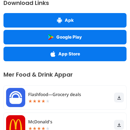
Download Links
Apk
Google Play
App Store
Mer Food & Drink Appar
Flashfood—Grocery deals
★
★
★
★
★
McDonald's
★
★
★
★
★