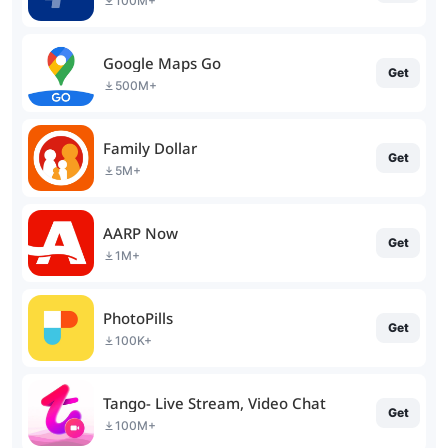
100M+
Google Maps Go
Get
500M+
Family Dollar
Get
5M+
AARP Now
Get
1M+
PhotoPills
Get
100K+
Tango- Live Stream, Video Chat
Get
100M+